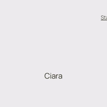
St
Ciara