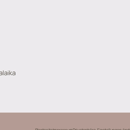
alaika
Startseite
Impressum
Privatsphäre-Einstellungen änd