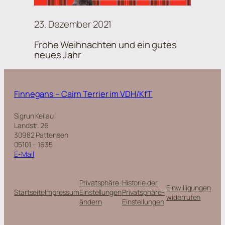
23. Dezember 2021
Frohe Weihnachten und ein gutes
neues Jahr
Finnegans – Cairn Terrier im VDH/KfT
Sigrun Keilau
Landstr. 26
30982 Pattensen
05101 – 1635
E-Mail
Privatsphäre-
Historie der
Einwilligungen
Startseite
Impressum
Einstellungen
Privatsphäre-
widerrufen
ändern
Einstellungen