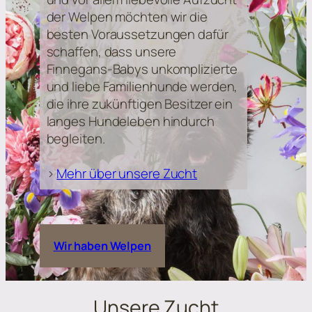
der Welpen möchten wir die
besten Voraussetzungen dafür
schaffen, dass unsere
Finnegans-Babys unkomplizierte
und liebe Familienhunde werden,
die ihre zukünftigen Besitzer ein
langes Hundeleben hindurch
begleiten.
>
Mehr über unsere Zucht
Wir haben Welpen
Unsere Zucht