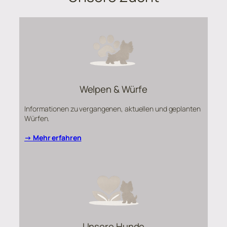
Welpen & Würfe
Informationen zu vergangenen, aktuellen und geplanten
Würfen.
→ Mehr erfahren
Unsere Hunde