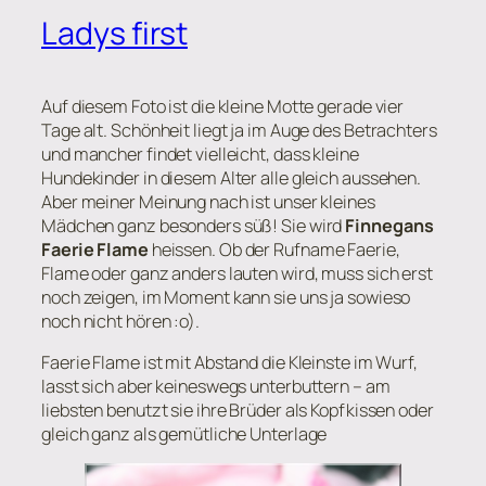
Ladys first
Auf diesem Foto ist die kleine Motte gerade vier
Tage alt. Schönheit liegt ja im Auge des Betrachters
und mancher findet vielleicht, dass kleine
Hundekinder in diesem Alter alle gleich aussehen.
Aber meiner Meinung nach ist unser kleines
Mädchen ganz besonders süß! Sie wird
Finnegans
Faerie Flame
heissen. Ob der Rufname Faerie,
Flame oder ganz anders lauten wird, muss sich erst
noch zeigen, im Moment kann sie uns ja sowieso
noch nicht hören :o).
Faerie Flame ist mit Abstand die Kleinste im Wurf,
lasst sich aber keineswegs unterbuttern – am
liebsten benutzt sie ihre Brüder als Kopfkissen oder
gleich ganz als gemütliche Unterlage