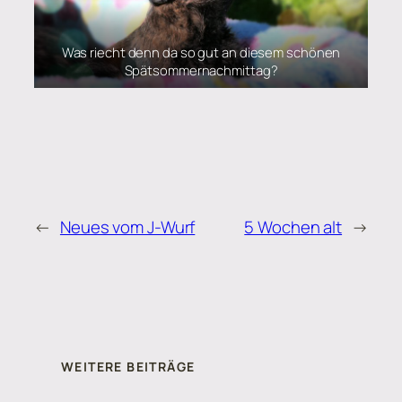
Was riecht denn da so gut an diesem schönen
Spätsommernachmittag?
←
Neues vom J-Wurf
5 Wochen alt
→
WEITERE BEITRÄGE